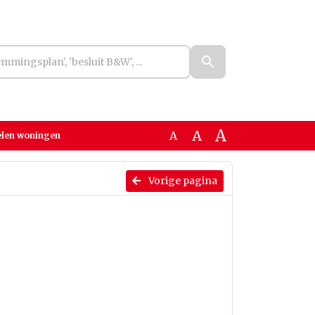
A
A
A
kelen woningen
Vorige pagina