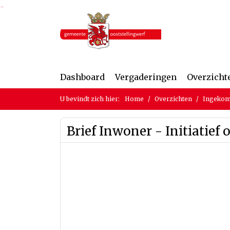
Ga naar de inhoud van deze pagina
Ga naar het zoeken
Ga naar het menu
Dashboard
Vergaderingen
Overzicht
U bevindt zich hier:
Home
Overzichten
Ingekom
Brief Inwoner - Initiatie