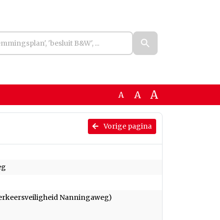
A
A
A
Vorige pagina
eg
Verkeersveiligheid Nanningaweg)