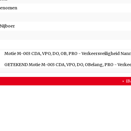
genomen
 Nijboer
t afgedaan
Motie M-003 CDA, VPO, DO, OB, PRO - Verkeersveiligheid Na
GETEKEND Motie M-003 CDA, VPO, DO, OBelang, PRO - Verke
iB