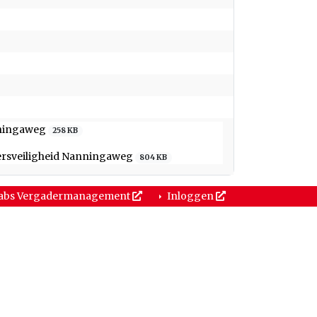
nningaweg
258 KB
ersveiligheid Nanningaweg
804 KB
abs Vergadermanagement
Inloggen