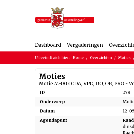
Ga naar de inhoud van deze pagina
Ga naar het zoeken
Ga naar het menu
Dashboard
Vergaderingen
Overzicht
U bevindt zich hier:
Home
Overzichten
Moties
Moties
Motie M-003 CDA, VPO, DO, OB, PRO - 
ID
278
Onderwerp
Motie
Datum
12-0
Agendapunt
Raad
dinsd
Raad