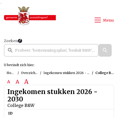
Ga naar de inhoud van deze pagina
Ga naar het zoeken
Ga naar het menu
Menu
Zoeken
U bevindt zich hier:
Home
Overzichten
Ingekomen stukken 2026 - 2030
College B&W
A
A
A
Ingekomen stukken 2026 -
2030
College B&W
ID