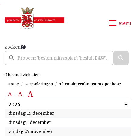
Ga naar de inhoud van deze pagina
Ga naar het zoeken
Ga naar het menu
Menu
Zoeken
U bevindt zich hier:
Home
Vergaderingen
Themabijeenkomsten openbaar
A
A
A
2026
2026
dinsdag 15 december
2026
dinsdag 1 december
2026
vrijdag 27 november