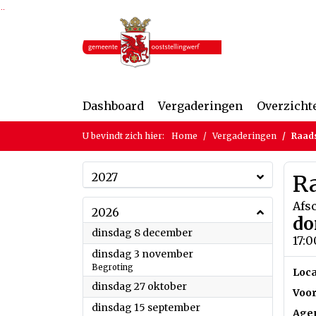
Ga naar de inhoud van deze pagina
Ga naar het zoeken
Ga naar het menu
Dashboard
Vergaderingen
Overzicht
U bevindt zich hier:
Home
Vergaderingen
Raad
2027
R
Afs
2026
do
2026
dinsdag 8 december
17:0
2026
dinsdag 3 november
Begroting
Loca
2026
dinsdag 27 oktober
Voor
2026
dinsdag 15 september
Age