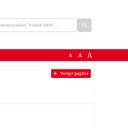
A
A
A
Vorige pagina