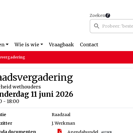
Zoeken
en
Wie is wie
Vraagbaak
Contact
svergadering
aadsvergadering
cheid wethouders
nderdag 11 juni 2026
0 - 18:00
tie
Raadzaal
zitter
J. Werkman
nda documenten
Agendabundel
437 KB