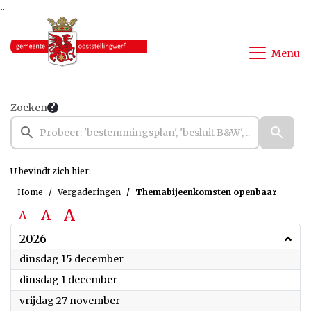
Ga naar de inhoud van deze pagina
Ga naar het zoeken
Ga naar het menu
Menu
Zoeken
U bevindt zich hier:
Home
Vergaderingen
Themabijeenkomsten openbaar
A
A
A
2026
2026
dinsdag 15 december
2026
dinsdag 1 december
2026
vrijdag 27 november